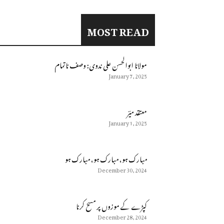
MOST READ
مولانا ابوالحسن على ندوى: وصف ناتمام
January 7, 2025
معتقد میؔر
January 1, 2025
مبارک ہو، مبارک ہو، مبارک ہو
December 30, 2024
كپڑے كے موزوں پر مسح كرنا
December 28, 2024