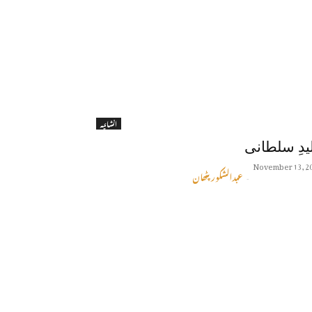
انشائیہ
یدِ سلطانی
November 13, 2
عبدالشکور پٹھان
-