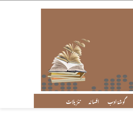
گوشۂ ادب
افسانہ
تنزیلات