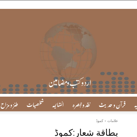
ہ
قرآن و حدیث
نقد و تبصرہ
انشائیہ
شخصیات
طنز و مزاح
علامات
کموڈ
بطاقة شعار:
کموڈ