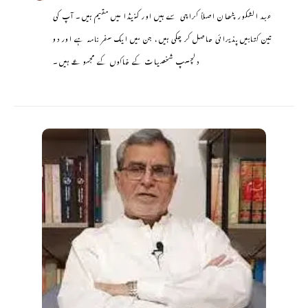
عبد الشکور پٹھان اصلاً کراچی سے ہیں اور کنیڈا میں مقیم ہیں۔ آپ کی
تین کتابیں پذیرائی حاصل کر چکی ہیں، جن میں ایک سفر نامہ ہے اور دو
دلچسپ شخصیات کے خاکوں کے مجموعے ہیں۔