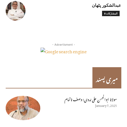
عبدالشکور پٹھان
8 المشاركات
- Advertisment -
میری پسند
مولانا ابوالحسن على ندوى: وصف ناتمام
January 7, 2025