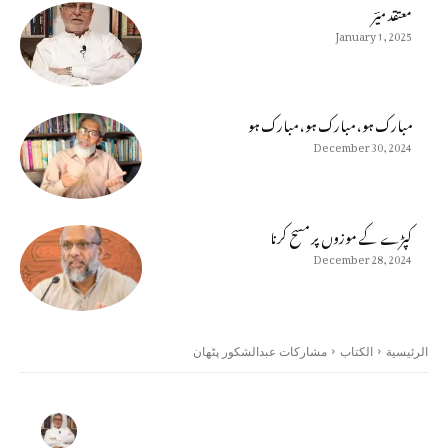
معتقد میؔر
January 1, 2025
مبارک ہو، مبارک ہو، مبارک ہو
December 30, 2024
كپڑے كے موزوں پر مسح كرنا
December 28, 2024
الرئيسية
الكتاب
مشاركات عبدالشکور پٹھان
0 تعليقات
8 المشاركات