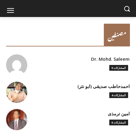
مصنفین
Dr. Mohd. Saleem
0 المشاركات
احمدحاطب صدیقی (ابو نثر)
4 المشاركات
امین ترمذی
6 المشاركات