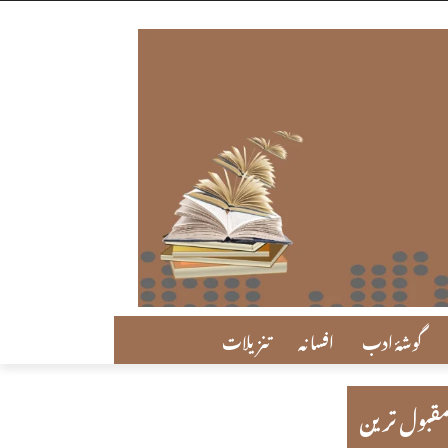
گوشۂ ادب
افسانہ
تنزیلات
قبول ترین