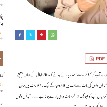
024
ڈاک
جان
پ
-
024
ت
ور وہ آپ کو اُڑا کر سات سمندر پار لے جائے گا۔ طائرِ خیال کے وہاں پہنچتے
كيا
 اُن دِنوں کی بات ہے جب میں فلاڈیلفیا کے ایک ریسٹورنٹ میں برتن
ڈ
-
024
ئرِ خیال آپ کو اچانک اُڑا کر سات دہائی پار لے جاتا ہے ۔۔۔ “یہ اُن دنوں
عصر
ی یہ لالوکھیت ہی تھا۔۔۔”