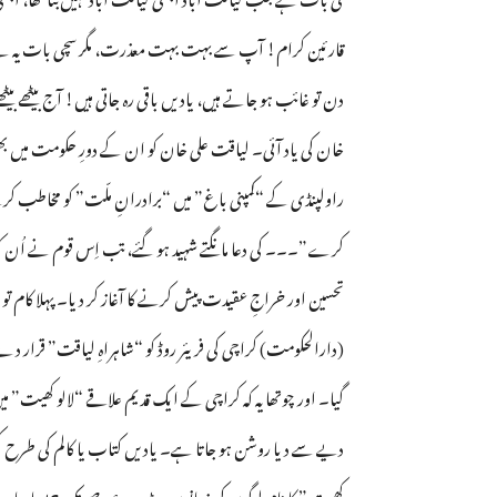
قارئین کرام! آپ سے بہت بہت معذرت، مگر سچی بات یہ ہے کہ
دن تو غائب ہو جاتے ہیں، یادیں باقی رہ جاتی ہیں! آج بیٹھے بی
خان کی یاد آئی۔ لیاقت علی خان کو ان کے دورِ حکومت میں ب
راولپنڈی کے “کمپنی باغ” میں “برادرانِ ملّت” کو مخاطب کرت
کرے”۔۔۔ کی دعا مانگتے شہید ہو گئے، تب اِس قوم نے اُن کو “
تحسین اور خراجِ عقیدت پیش کرنے کا آغاز کر دیا۔ پہلا کام تو یہ 
(دارالحکومت) کراچی کی فریئر روڈ کو “شاہراہِ لیاقت” قرار دے ڈا
گیا۔ اور چوتھا یہ کہ کراچی کے ایک قدیم علاقے “لالو کھیت” می
دیے سے دیا روشن ہو جاتا ہے۔ یادیں کتاب یا کالم کی طرح کسی
کھیت ” کا نام لوگوں کی زبانوں پر بڑے عرصے تک چڑھا رہا۔ ب