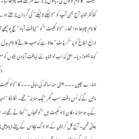
کنڈکٹر شاید آج بھی آپ کو “لالیکے لالیکے” کی گردان پڑھتے ہ
کا نام چڑھا ہوا تھا۔ “لالو کھیت ” کو “لیاقت آباد” سچ پوچھیے 
ذرائع ابلاغ کو یہ “کریڈٹ” جاتا ہے کہ جب علاقے کا نام بدل دی
کہنا چھوڑ دیا۔ حتیٰ کہ اب تو شاید نئے لیاقت آبادی بچوں کو معل
ذک
ہمارے بچپن ۔۔۔ یعنی سنہ ساٹھ کی دَہائی ۔۔۔ کا “لالو کھی
کے یہ دو منزلہ مکان لالو کھیت میں “کوٹھیاں” کہلاتے تھے)۔ 
جاتی تھی۔ آج کل کراچی کے جو لوگ پچاس کے پیٹے (یا پیٹی) میں
نے، ایک گھوڑا گاڑی چلائی تھی۔ (یہ احمد رُشدی کا سب سے پہل