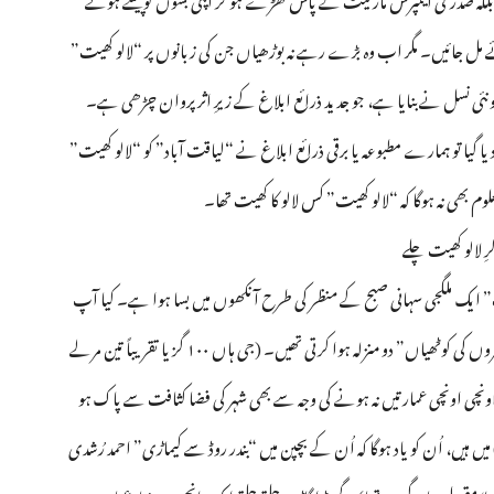
وئے مل جائیں۔ مگر اب وہ بڑے رہے نہ بوڑھیاں جن کی زبانوں پر “لالو کھیت”
تو نئی نسل نے بنایا ہے، جو جدید ذرائع ابلاغ کے زیرِ اثر پروان چڑھی ہے۔
ا گیا تو ہمارے مطبوعہ یا برقی ذرائع ابلاغ نے “لیاقت آباد” کو “لالو کھیت”
وم بھی نہ ہوگا کہ “لالو کھیت” کس لالو کا کھیت تھا۔
رِ لالو کھیت چلے
ت” ایک ملگجی سہانی صبح کے منظر کی طرح آنکھوں میں بسا ہوا ہے۔ کیا آپ
مانیں گے کہ اُس وقت سب گھر “یک منزلہ” تھے۔ اِکّا دُکّا “امیروں کی کوٹھیاں” دو منزلہ ہوا کرتی تھیں۔ (جی ہاں ١٠٠ گز یا تقریباً تین مرلے
اونچی اونچی عمارتیں نہ ہونے کی وجہ سے بھی شہر کی فضا کثافت سے پاک ہو
 ہیں، اُن کو یاد ہوگا کہ اُن کے بچپن میں “بندر روڈ سے کیماڑی” احمد رُشدی
ا مقبولِ عام گیت تھا)۔ گھوڑا گاڑی چلتے چلتے ایک پانچ چھ منزلہ عمارت