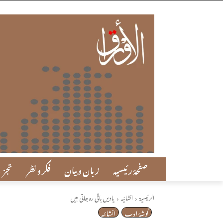
صفحۂ رئیسیہ
زبان و بیان
فکر و نظر
تجزی
الرئيسية
انشائیہ
یادیں باقی رہ جاتی ہیں
گوشۂ ادب
انشائیہ