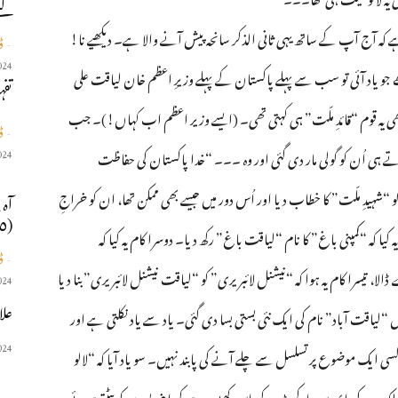
لئے
 آج آپ کے ساتھ یہی ثانی الذکر سانحہ پیش آنے والا ہے۔ دیکھیے نا!
ڈ
-
024
ٹھے جو یاد آئی تو سب سے پہلے پاکستان کے پہلے وزیرِ اعظم خان لیاقت علی
تفہ
ھی یہ قوم “قائدِ ملّت” ہی کہتی تھی۔ (ایسے وزیر اعظم اب کہاں!)۔ جب
ڈ
-
ے ہی اُن کو گولی مار دی گئی اور وہ ۔۔۔ “خدا پاکستان کی حفاظت
024
شہیدِ ملّت” کا خطاب دیا اور اُس دور میں جیسے بھی ممکن تھا، ان کو خراجِ
آہ 
(١٩٣٥ – ٢٠٢٠)
کیا کہ “کمپنی باغ” کا نام “لیاقت باغ” رکھ دیا۔ دوسرا کام یہ کیا کہ
ڈ
-
لا، تیسرا کام یہ ہوا کہ “نیشنل لائبریری” کو “لیاقت نیشنل لائبریری” بنا دیا
024
علا
ں “لیاقت آباد” نام کی ایک نئی بستی بسا دی گئی۔ یاد سے یاد نکلتی ہے اور
024
 ایک موضوع پر تسلسل سے چلے آنے کی پابند نہیں۔ سو یاد آیا کہ “لالو
لکہ صدر کی ایمپرس مارکیٹ کے پاس کھڑے ہو کر اپنی بسوں کو پیٹتے ہوئے