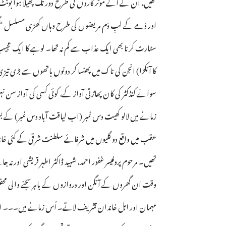
تھیں، اُن کے آگے موٹر کاروں کی طرح دور تک پھیلا ہوا بون
اور دَمے کے لبِ دَم مریضوں کی طرح وہاں کھڑی مسلسل “گھر
سٹارٹ کرنا بھی ایک عذاب سے کم نہ تھا۔ لوہے کا ایک عجیب سا
کا آنکڑا) انجن کی ناک میں پھنسا کر دونوں ہاتھوں سے بڑی تی
سوائے کنڈکٹر کی کان پھاڑتی آواز کے، کوئی کسی کی آواز سن 
زمانے میں لالو کھیت دس نمبر (اب لیاقت آباد دس نمبر) کے ب
عقب میں واقع دو گلیوں میں شرفائے سلطنت شرقی کے کئی خاندان
تھیں۔ مرحوم پروفیسر غفور احمد، شہید ڈاکٹر اطہر قریشی او
وقت ان گھروں کے آنگن اور دروازوں کے باہر سجنے والی مح
مہمان اور اہل خاندان تشریف لاتے۔ اُس زمانے میں۔۔۔ اب 