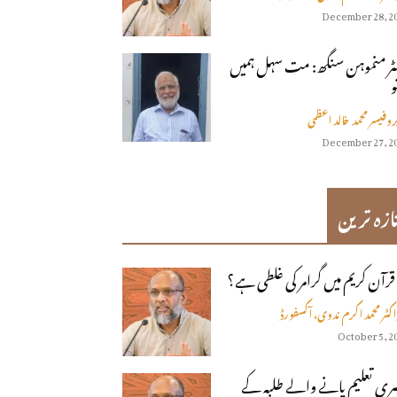
December 28, 2
ٹر منموہن سنگھ: مت سہل ہمیں
و
روفیسر محمد خالد اعظمی
December 27, 2
ازہ ترین
 قرآن كريم ميں گرامر كى غلطى ہے؟
اکٹر محمد اکرم ندوی، آکسفورڈ
October 5, 2
ی تعلیم پانے والے طلبہ کے