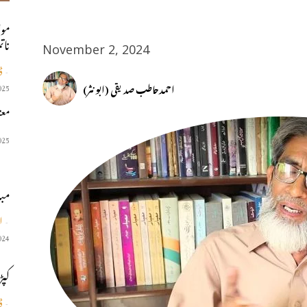
مول
نات
November 2, 2024
ڈ
-
احمدحاطب صدیقی (ابو نثر)
025
معت
025
مب
ا
-
024
كپڑ
ڈ
-