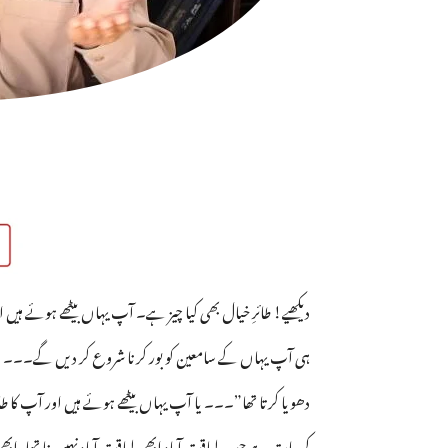
دیکھیے! طائرِ خیال بھی کیا چیز ہے۔ آپ یہاں بیٹھے ہوئے ہیں ا
ہی آپ یہاں کے سامعین کو بور کرنا شروع کر دیں گے۔۔۔ “یہ
دھویا کرتا تھا”۔۔۔ یا آپ یہاں بیٹھے ہوئے ہیں اور آپ کا طا
کی بات ہے جب لیاقت آباد ابھی لیاقت آباد نہیں بنا تھا، ابھ