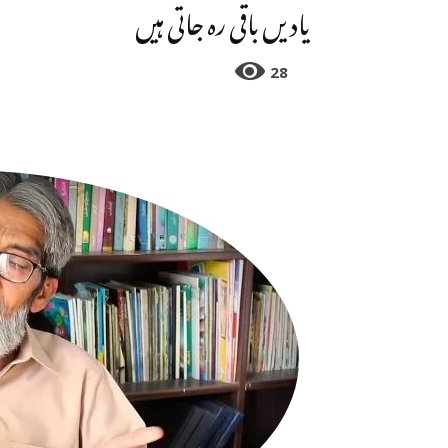
یادیں باقی رہ جاتی ہیں
28