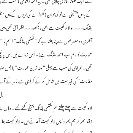
کے پاس پہنچتی ہے تو کوچوان (گھوڑے کی ٹاپوں کے پس منظر
بلڈنگ۔۔۔جو لالو کھیت سے بھی دیکھو۔۔۔نظر آتی تھی یہی 
آخری دو مصرعوں سے پتا چلتا ہے کہ “لکشمی بلڈنگ” اسم با 
عمارت کا نام اب احمد بلڈنگ ہے)۔ اُس زمانے میں اِس پانچ چ
تھی۔ خراچی کی سب سے پہلی “بلند ترین عمارت” بائیس منزلہ 
مقامات” کی فہرست میں شامل کر کے کراچی سے باہر کے آئے ہو
دِل
لالو کھیت سے چلتے چلتے ہم لکشمی بلڈنگ پہنچ گئے تھے۔ وہاں سے 
زقند بھر کر ہم پھر واپس لالو کھیت آجاتے ہیں۔ لالو کھیت ج