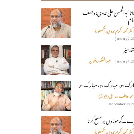
انا ابوالحسن على ندوى: وصف
مام
اکٹر محمد اکرم ندوی، آکسفورڈ
January 7, 2
قد میؔر
عبدالشکور پٹھان
January 1, 2
-
ارک ہو، مبارک ہو، مبارک ہو
حمدحاطب صدیقی (ابو نثر)
December 30, 2
ے كے موزوں پر مسح كرنا
اکٹر محمد اکرم ندوی، آکسفورڈ