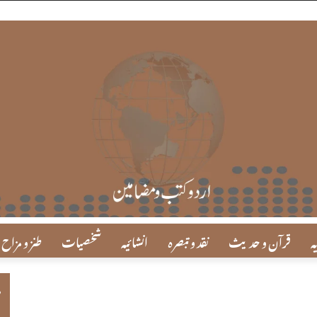
ہ
قرآن و حدیث
نقد و تبصرہ
انشائیہ
شخصیات
طنز و مزاح
م