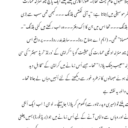
 موسیقی میں) بتاتا ہے: “یہ آئی لکشمی بلڈنگ ۔۔۔کبھی تھی سب سے بڑی
بلڈنگ۔۔۔تھا اس میں جن کا اِک دفتر۔۔۔وہ اب رکھتے ہیں کئی بلڈنگ”۔
“مسماۃ” تھی۔ (ایم اے جناح روڈ۔۔۔سابقہ بندر روڈ۔۔۔ پر واقع اس
ھ منزلہ اونچی عمارت کی حیثیت گویا “کراچی کے ‘ورلڈ’ ٹریڈ سینٹر” کی سی
“حبیب بینک پلازا” تھا۔ جسے اُس زمانے میں کراچی کے “قابلِ دید
ئے مہمانوں کا نرخرہ غور سے دیکھنے کے لئے اُنہیں وہاں لے جاتا تھا۔
 والو، یہ نقشہ ہے
پلٹے تو (میری ویدر ٹاورسے) گھوم کر پلازا جا پہنچے۔ لو جی! اب ایک اُلٹی
انے اور وہاں سے واپس آنے کے لیے اُس زمانے میں جو (بریڈفورڈ) بسیں چلتی