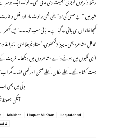
رشتہ داریوں کو بڑی اہمیت دی جاتی تھی۔ لوگ ایک دوسرے 
شہر میں “بے حسی کی رَو” چلی تھی نہ لوٹ مار اور قتل و غارت ک
کھچا خاندان ہی باقی رہ گیا ہے۔ باقی سب تو۔۔۔ایسے بکھرے کہ 
محافلِ مشاعرہ بھی۔ بہزادؔ لکھنوی، اُستاد قمرؔ جلالوی، ماہؔرال
انہی گلیوں میں ہونے والے مشاعروں میں دیکھا۔ غربت کے اُس
بہت کشادہ تھے۔ کھلے مکان، کھلے صحن اور کھلی فضا۔ مگر اب
دِلّی میں بھی اب 
آنگن چھوٹا، تن
t
lalukhet
Liaquat Ali Khan
liaquatabad
لیاقت