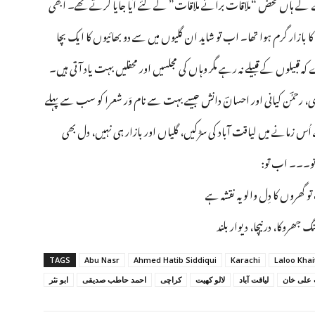
کے ہاں محض “ملاقات برائے ملاقات” کے لئے آیا جایا کرتے تھے۔ ابھی
ا بازار گرم ہوا تھا۔ اب تو شاید ان گلیوں میں سے دو بھائیوں کا ایک بچا
قبیلوں کے قبیلے نہ رہے مگر وہاں کی مجلسیں اور محفلیں بہت یاد آتی ہیں۔
قادری، رحمٰؔن کیانی اور احسانؔ دانش جیسے بہت سے نام وَر شعرا کو سب سے پہلے
 زمانے میں لیاقت آباد کی سڑکیں، گلیاں اور بازار ہی نہیں، دل بھی
 تو۔۔۔ اب تو:
تو گھروں کا دِل والو یہ نقشہ ہے
گ جھروکا، در نیچا، دیوار بلند
TAGS
Abu Nasr
Ahmed Hatib Siddiqui
Karachi
Laloo Khai
 علی خان
لیاقت آباد
لالو کھیت
کراچی
احمد حاطب صدیقی
ابو نثر