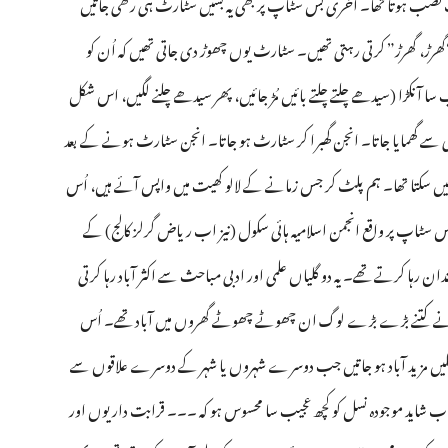
َٹ نصب ہوتا تھا۔ آخری بس سٹاپ پر بھی یہ بسیں سٹارٹ ہی رکھی جاتیں
ڑ، گھرڑ” کرتی رہتی تھیں۔ سٹارٹ یوں چھوڑ دی جاتی تھیں کہ اُن کو
 آنکڑا (سیدھے چلتے چلتے بائیں مُڑ جائیں، پھر سیدھے چلنے لگیں، اس شکل
زی سے گھمایا جاتا۔ انجن گھبرا کر سٹارٹ ہو جاتا۔ انجن سٹارٹ ہونے کے بعد
نہیں سکتا تھا۔ ہم پلٹ کر جس زمانے کے لالو کھیت میں واپس آئے ہیں، اُس
س سٹاپ پر واقع انجمن اسلامیہ ہائی سکول (نیز اب ریاض گرلز کالج) کے
 رہا کرتے تھے۔ یہ دو گلیاں علمی اور ادبی مباحث سے اکثر آباد رہا کرتی
ر نہ جانے کتنے بڑے بڑے لوگ ان چھوٹے چھوٹے گھروں میں آباد تھے۔ اُس
فلیں مزید آباد ہو جاتیں جب دوسرے شہروں یا شہر کے دوسرے علاقوں سے
شاید موجودہ نسل کو کچھ عجیب سا محسوس ہو کہ ۔۔۔ قرابت داریوں اور