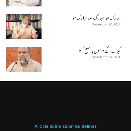
مبارک ہو، مبارک ہو، مبارک ہو
December 30, 2024
كپڑے كے موزوں پر مسح كرنا
December 28, 2024
Article Submission Guidelines