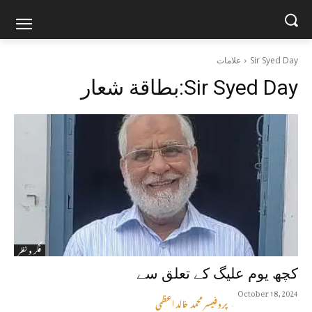
Sir Syed Day
علامات
Sir Syed Day
بطاقة شعار:
فکر و نظر
کچھ یوم علیگ کے تعلق سے
October 18, 2024
پروفیسر محمد خالد اعظمی
-