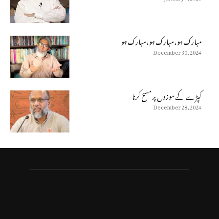
مبارک ہو، مبارک ہو، مبارک ہو
December 30, 2024
كپڑے كے موزوں پر مسح كرنا
December 28, 2024