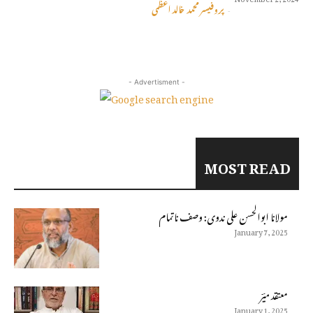
پروفیسر محمد خالد اعظمی
-
- Advertisment -
MOST READ
مولانا ابوالحسن على ندوى: وصف ناتمام
January 7, 2025
معتقد میؔر
January 1, 2025