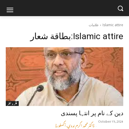
Islamic attire
علامات
Islamic attire
بطاقة شعار:
فکر و نظر
دين كے نام پر انتہا پسندى
October 19, 2024
ڈاکٹر محمد اکرم ندوی، آکسفورڈ
-