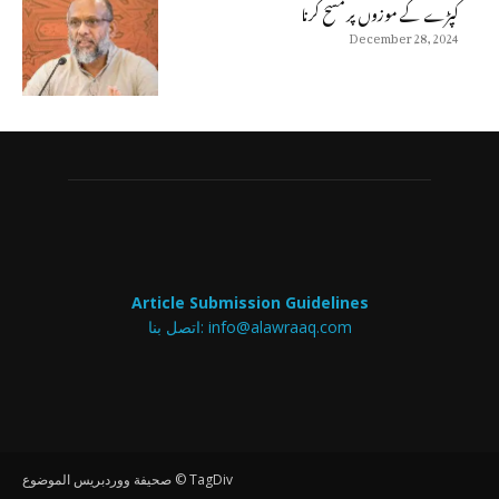
كپڑے كے موزوں پر مسح كرنا
December 28, 2024
Article Submission Guidelines
info@alawraaq.com
اتصل بنا:
صحيفة ووردبريس الموضوع © TagDiv