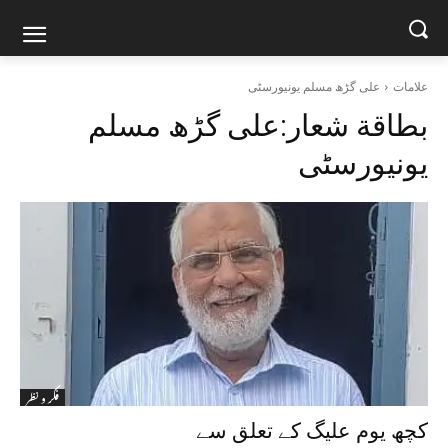
علامات
علی گڑھ مسلم یونیورسٹی
بطاقة شعار:
علی گڑھ مسلم
یونیورسٹی
فکر و نظر
کچھ یوم علیگ کے تعلق سے