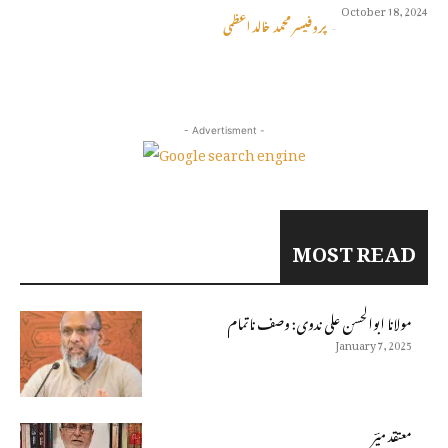
October 18, 2024
پروفیسر محمد خالد اعظمی
-
- Advertisment -
MOST READ
مولانا ابوالحسن على ندوى: وصف ناتمام
January 7, 2025
معتقد میؔر