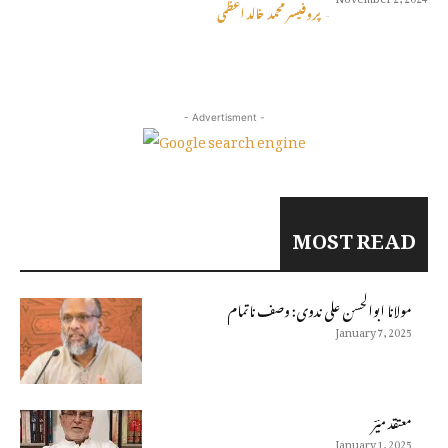
پروفیسر محمد خالد اعظمی
-
- Advertisment -
MOST READ
مولانا ابوالحسن على ندوى: وصف ناتمام
January 7, 2025
معتقد میؔر
January 1, 2025