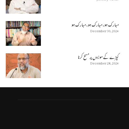
مبارک ہو، مبارک ہو، مبارک ہو
December 30, 2024
كپڑے كے موزوں پر مسح كرنا
December 28, 2024