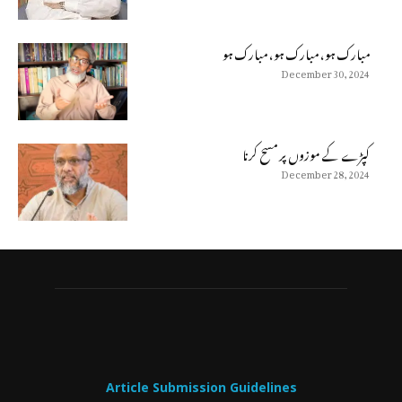
مبارک ہو، مبارک ہو، مبارک ہو
December 30, 2024
كپڑے كے موزوں پر مسح كرنا
December 28, 2024
Article Submission Guidelines